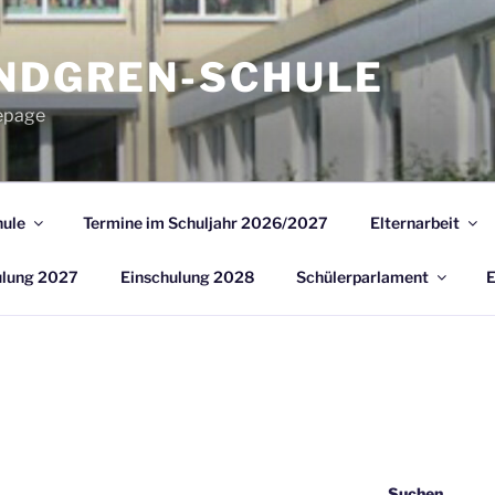
INDGREN-SCHULE
epage
ule
Termine im Schuljahr 2026/2027
Elternarbeit
ulung 2027
Einschulung 2028
Schülerparlament
E
Suchen