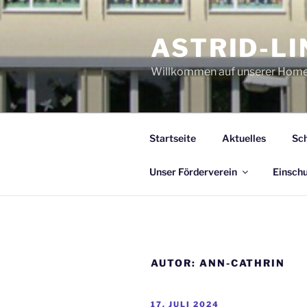
Zum
Inhalt
ASTRID-L
springen
Willkommen auf unserer Hom
Startseite
Aktuelles
Sch
Unser Förderverein
Einsch
AUTOR:
ANN-CATHRIN
VERÖFFENTLICHT
17. JULI 2024