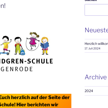
n!
Neueste
Herzlich willk
17. Juli 2024
Archive
2024
uch herzlich auf der Seite der
chule! Hier berichten wir